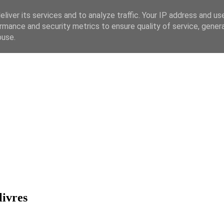
liver its services and to analyze traffic. Your IP address and us
rmance and security metrics to ensure quality of service, gene
buse.
livres