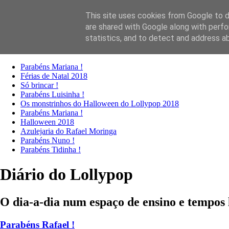
This site uses cookies from Google to de
are shared with Google along with perfo
Diário
Contactos
statistics, and to detect and address a
Textos anteriores
Parabéns Mariana !
Férias de Natal 2018
Só brincar !
Parabéns Luisinha !
Os monstrinhos do Halloween do Lollypop 2018
Parabéns Mariana !
Halloween 2018
Azulejaria do Rafael Moringa
Parabéns Nuno !
Parabéns Tidinha !
Diário do Lollypop
O dia-a-dia num espaço de ensino e tempos 
Parabéns Rafael !