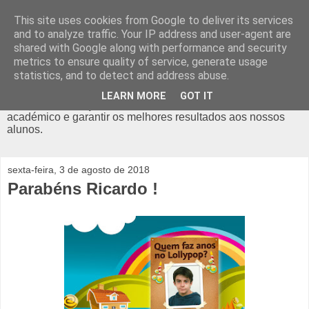
This site uses cookies from Google to deliver its services
Diário do Lollypop
and to analyze traffic. Your IP address and user-agent are
shared with Google along with performance and security
metrics to ensure quality of service, generate usage
O Lollypop é um ATL em Odivelas, com actividades como o
statistics, and to detect and address abuse.
Futebol, Hip Hop, Capoeira, Teatro, Yoga, Ballet, Inglês, e
muito mais. Com alvará da Segurança Social, é um espaço
LEARN MORE
GOT IT
criado para reforçar o desenvolvimento pessoal e
académico e garantir os melhores resultados aos nossos
alunos.
sexta-feira, 3 de agosto de 2018
Parabéns Ricardo !