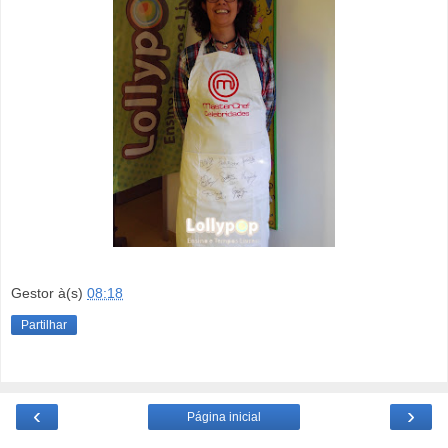
Gestor
à(s)
08:18
Partilhar
‹
›
Página inicial