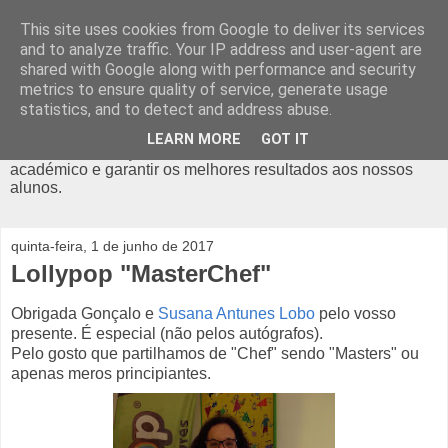
This site uses cookies from Google to deliver its services
Diário do Lollypop
and to analyze traffic. Your IP address and user-agent are
shared with Google along with performance and security
metrics to ensure quality of service, generate usage
O Lollypop é um ATL em Odivelas, com actividades como o
statistics, and to detect and address abuse.
Futebol, Hip Hop, Capoeira, Teatro, Yoga, Ballet, Inglês, e
muito mais. Com alvará da Segurança Social, é um espaço
LEARN MORE
GOT IT
criado para reforçar o desenvolvimento pessoal e
académico e garantir os melhores resultados aos nossos
alunos.
quinta-feira, 1 de junho de 2017
Lollypop "MasterChef"
Obrigada Gonçalo e
Susana Antunes Lobo
pelo vosso
presente. É especial (não pelos autógrafos).
Pelo gosto que partilhamos de "Chef" sendo "Masters" ou
apenas meros principiantes.