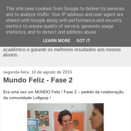
This site uses cookies from Google to deliver its services
Diário do Lollypop
and to analyze traffic. Your IP address and user-agent are
shared with Google along with performance and security
metrics to ensure quality of service, generate usage
O Lollypop é um ATL em Odivelas, com actividades como o
statistics, and to detect and address abuse.
Futebol, Hip Hop, Capoeira, Teatro, Yoga, Ballet, Inglês, e
muito mais. Com alvará da Segurança Social, é um espaço
LEARN MORE
GOT IT
criado para reforçar o desenvolvimento pessoal e
académico e garantir os melhores resultados aos nossos
alunos.
segunda-feira, 10 de agosto de 2015
Mundo Feliz - Fase 2
Era uma vez um MUNDO Feliz ! Fase 2 – pedido da colaboração
da comunidade Lollypop !