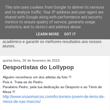
This site uses cookies from Google to deliver its services
Diário do Lollypop
and to analyze traffic. Your IP address and user-agent are
shared with Google along with performance and security
metrics to ensure quality of service, generate usage
O Lollypop é um ATL em Odivelas, com actividades como o
statistics, and to detect and address abuse.
Futebol, Hip Hop, Capoeira, Teatro, Yoga, Ballet, Inglês, e
muito mais. Com alvará da Segurança Social, é um espaço
LEARN MORE
GOT IT
criado para reforçar o desenvolvimento pessoal e
académico e garantir os melhores resultados aos nossos
alunos.
quinta-feira, 26 de fevereiro de 2015
Desportistas do Lollypop
Alguém reconhece um dos atletas da foto ?!
Pois é. Trata-se do Pedro.
Parabéns Pedro, pela tua dedicação ao Desporto e ao Ténis de
Mesa !!!
http://www.srsaomarcos.com/4o-torneio-jovem-de-tenis-de-
mesa-de-sao-marcos/