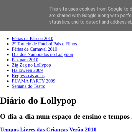
This site uses cookies from Google to de
are shared with Google along with perfo
Diário
Contactos
statistics, and to detect and address a
Textos anteriores
Férias da Páscoa 2010
2º Torneio de Futebol Pais e Filhos
Férias de Carnaval 2010
Dia dos Namorados no Lollypop
Paz para 2010
Zig Zag no Lollypop
Halloween 2009
Regresso às aulas
PIJAMA PARTY 2009
Semana do Teatro
Diário do Lollypop
O dia-a-dia num espaço de ensino e tempos 
Tempos Livres das Crianças Verão 2010