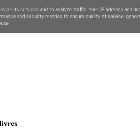
liver its services and to analyze traffic. Your IP address and us
rmance and security metrics to ensure quality of service, gene
buse.
livres