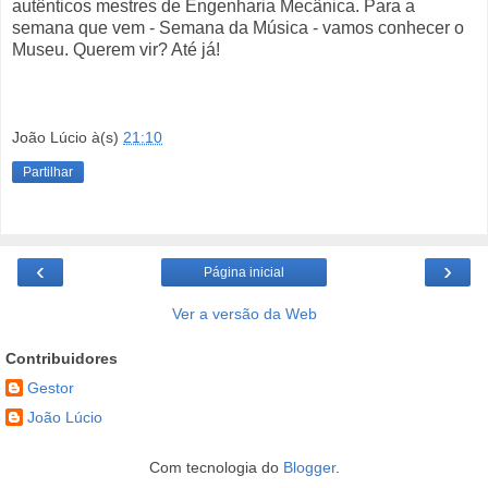
autênticos mestres de Engenharia Mecânica. Para a
semana que vem - Semana da Música - vamos conhecer o
Museu. Querem vir? Até já!
João Lúcio
à(s)
21:10
Partilhar
‹
›
Página inicial
Ver a versão da Web
Contribuidores
Gestor
João Lúcio
Com tecnologia do
Blogger
.