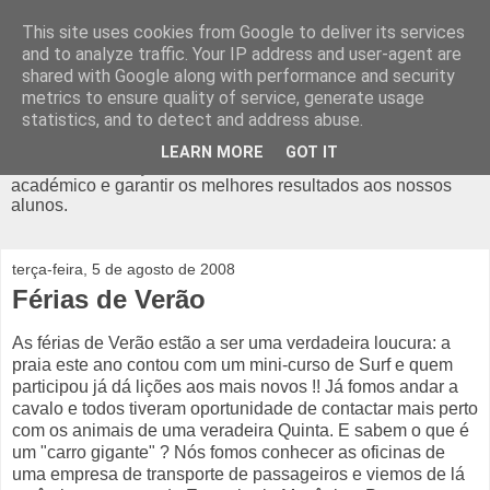
This site uses cookies from Google to deliver its services
Diário do Lollypop
and to analyze traffic. Your IP address and user-agent are
shared with Google along with performance and security
metrics to ensure quality of service, generate usage
O Lollypop é um ATL em Odivelas, com actividades como o
statistics, and to detect and address abuse.
Futebol, Hip Hop, Capoeira, Teatro, Yoga, Ballet, Inglês, e
muito mais. Com alvará da Segurança Social, é um espaço
LEARN MORE
GOT IT
criado para reforçar o desenvolvimento pessoal e
académico e garantir os melhores resultados aos nossos
alunos.
terça-feira, 5 de agosto de 2008
Férias de Verão
As férias de Verão estão a ser uma verdadeira loucura: a
praia este ano contou com um mini-curso de Surf e quem
participou já dá lições aos mais novos !! Já fomos andar a
cavalo e todos tiveram oportunidade de contactar mais perto
com os animais de uma veradeira Quinta. E sabem o que é
um "carro gigante" ? Nós fomos conhecer as oficinas de
uma empresa de transporte de passageiros e viemos de lá