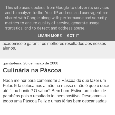
This site uses cookies from Google to deliver its services
Diário do Lollypop
and to analyze traffic. Your IP address and user-agent are
shared with Google along with performance and security
metrics to ensure quality of service, generate usage
O Lollypop é um ATL em Odivelas, com actividades como o
statistics, and to detect and address abuse.
Futebol, Hip Hop, Capoeira, Teatro, Yoga, Ballet, Inglês, e
muito mais. Com alvará da Segurança Social, é um espaço
LEARN MORE
GOT IT
criado para reforçar o desenvolvimento pessoal e
académico e garantir os melhores resultados aos nossos
alunos.
quinta-feira, 20 de março de 2008
Culinária na Páscoa
Nada melhor para comemorar a Páscoa do que fazer um
Folar. E lá colocámos a mão na massa e não é que o doce
até ficou bonito? O sabor? Bem bom. Estiveram todos de
parabéns pois o resultado foi bem positivo. Desejamos a
todos uma Páscoa Feliz e umas férias bem descansadas.